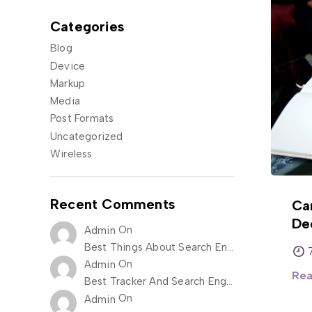
Categories
Blog
Device
Markup
Media
Post Formats
Uncategorized
Wireless
Recent Comments
Car
De
On
Admin
Best Things About Search Engine Optimization
On
Admin
Rea
Best Tracker And Search Engine Optimization One
On
Admin