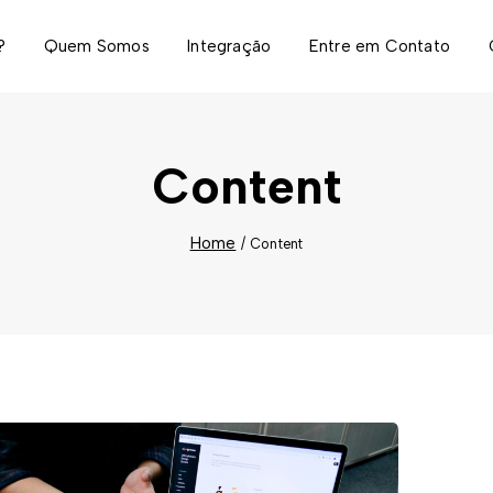
?
Quem Somos
Integração
Entre em Contato
Content
Home
/
Content